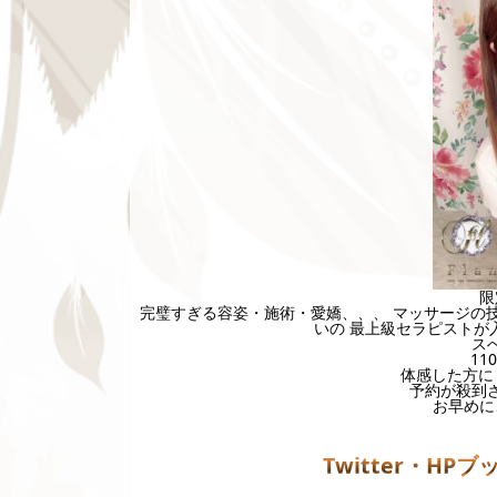
限
完璧すぎる容姿・施術・愛嬌、、、 マッサージの技
いの 最上級セラピストが入
ス
11
体感した方に
予約が殺到
お早めに
Twitter・HP