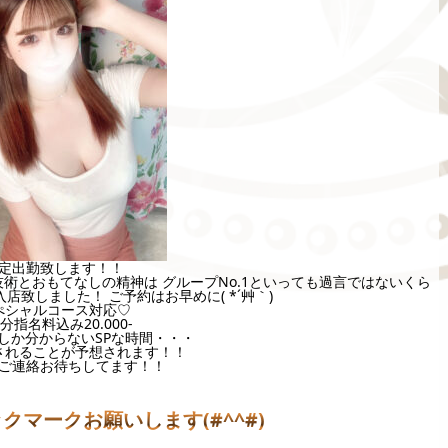
定出勤致します！！
術とおもてなしの精神は グループNo.1といっても過言ではないくら
店致しました！ ご予約はお早めに( *´艸｀)
ぺシャルコース対応♡
0分指名料込み20.000-
しか分からないSPな時間・・・
されることが予想されます！！
ご連絡お待ちしてます！！
ブックマークお願いします(#^^#)