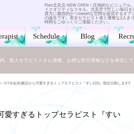
Flan北見店 NEW OPEN！圧倒的なビジュアル
イクオリティなスキル。北見市で忙しい毎日を
貴方に魅惑的かつsweetな空間を提供するオア
の誕生です。美女セラピスト達と優雅な2人き
時間をごゆっくりご堪能ください。
erapist
Schedule
Blog
Recru
内、新人セラピストさん情報、お得な割引情報などを発信して
(火)～5/10(金)札幌店から可愛すぎるトップセラピスト『すい(20)』限定出勤します!!
幌店から可愛すぎるトップセラピスト『すい