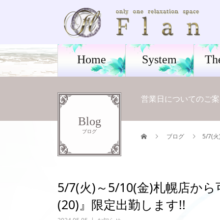
Home
System
Th
営業日についてのご案
Blog
ブログ
ブログ
5/7
5/7(火)～5/10(金)札
(20)』限定出勤します!!