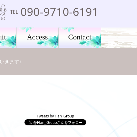
、ハ
090-9710-6191
送る
TEL
シス
りの
it
Access
Contact
いきます♪
Tweets by Flan_Group