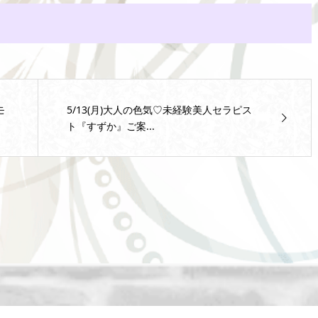
モ
5/13(月)大人の色気♡未経験美人セラピス
ト『すずか』ご案...