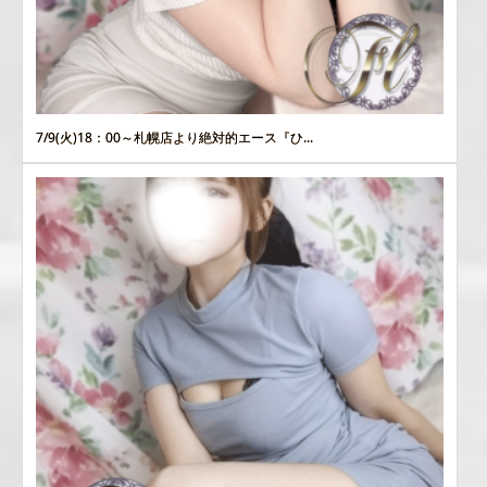
7/9(火)18：00～札幌店より絶対的エース『ひ...