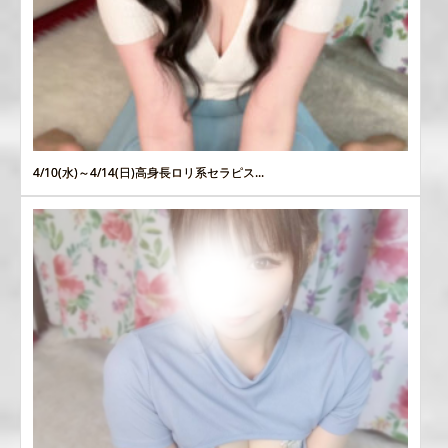
4/10(水)～4/14(日)高身長ロリ系セラピス...