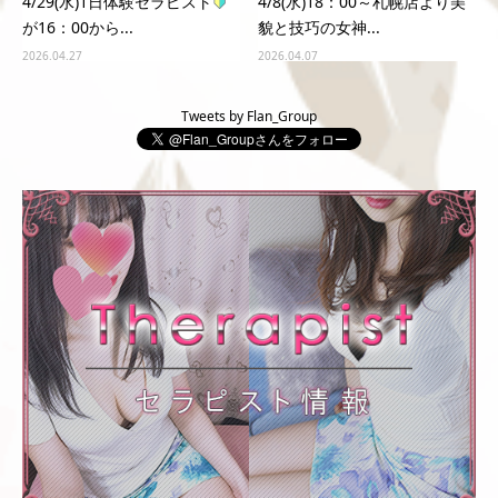
4/29(水)1日体験セラピスト
4/8(水)18：00～札幌店より美
が16：00から...
貌と技巧の女神...
2026.04.27
2026.04.07
Tweets by Flan_Group