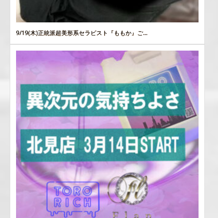
9/19(木)正統派超美形系セラピスト『ももか』ご...