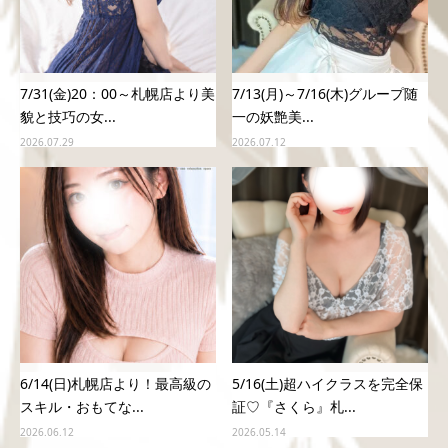
7/31(金)20：00～札幌店より美
7/13(月)～7/16(木)グループ随
貌と技巧の女...
一の妖艶美...
2026.07.29
2026.07.12
6/14(日)札幌店より！最高級の
5/16(土)超ハイクラスを完全保
スキル・おもてな...
証♡『さくら』札...
2026.06.12
2026.05.14