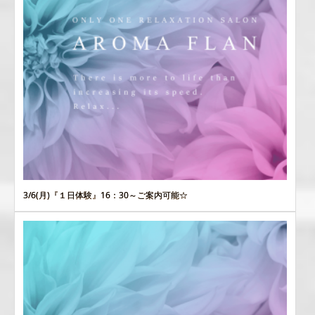
3/6(月)『１日体験』16：30～ご案内可能☆