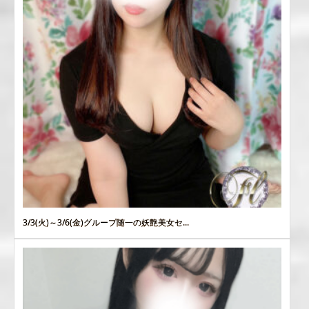
3/3(火)～3/6(金)グループ随一の妖艶美女セ...