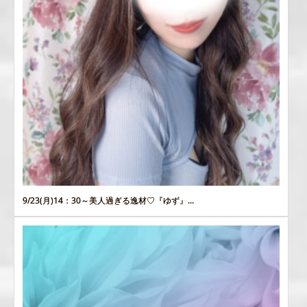
9/23(月)14：30～美人過ぎる逸材♡『ゆず』...