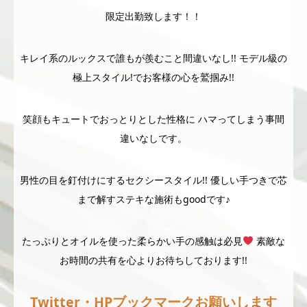
限定出勤致します！！
キレイ系のルックスで誰もが羨むこと間違いなし!! モデル級の
極上スタイル!でお客様の心を鷲掴み!!
笑顔もキュートでおっとりとした性格に ハマってしまう事間
違いなしです。
男性の目を釘付けにするセクシースタイル!! 優しい手つきで芯
まで解すステキな施術もgoodです♪
たっぷりとオイルを使った柔らかい手の感触は必見
素敵な
お時間の共有を心よりお待ちしております!!
Twitter・HPブックマークお願いします