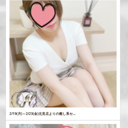
2/19(月)～2/23(金)北見店よりの癒し系セ...