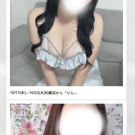
10/17(木)～10/22(火)札幌店から『らら...