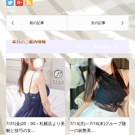
本日のご案内情報
本日のご案内情報一覧
7/31(金)20：00～札幌店より美
7/13(月)～7/16(木)グループ随
貌と技巧の女...
一の妖艶美...