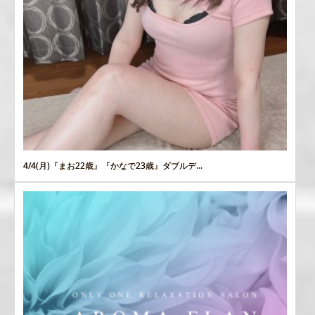
4/4(月)『まお22歳』『かなで23歳』ダブルデ...