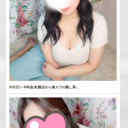
9/3(日)～9/8(金)札幌店から激カワの癒し系...