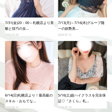
7/31(金)20：00～札幌店より美
7/13(月)～7/16(木)グループ随
貌と技巧の女...
一の妖艶美...
2026.07.29
2026.07.12
6/14(日)札幌店より！最高級の
5/16(土)超ハイクラスを完全保
スキル・おもてな...
証♡『さくら』札...
2026.06.12
2026.05.14