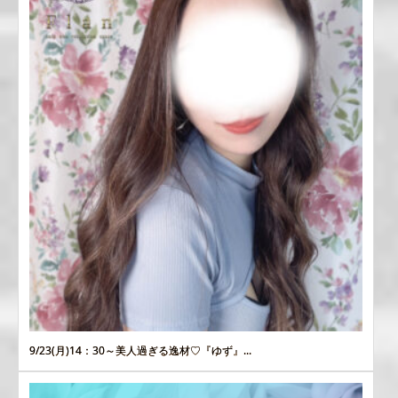
9/23(月)14：30～美人過ぎる逸材♡『ゆず』...