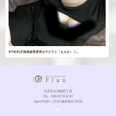
9/19(木)正統派超美形系セラピスト『ももか』ご...
北見市北7条西5丁目
TEL：090-9710-6191
Open10:00～27:00 最終受付 25:00