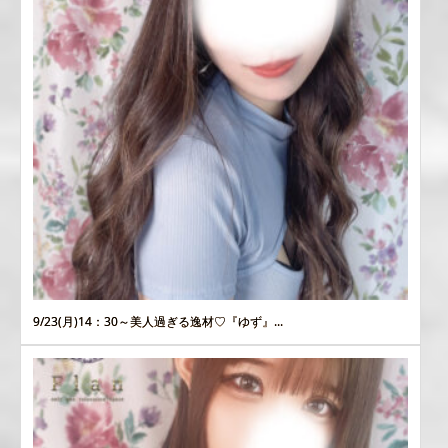
9/23(月)14：30～美人過ぎる逸材♡『ゆず』...