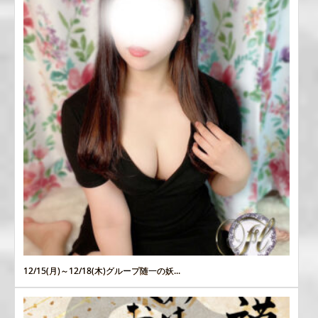
12/15(月)～12/18(木)グループ随一の妖...