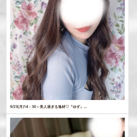
9/23(月)14：30～美人過ぎる逸材♡『ゆず』...