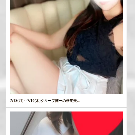
7/13(月)～7/16(木)グループ随一の妖艶美...