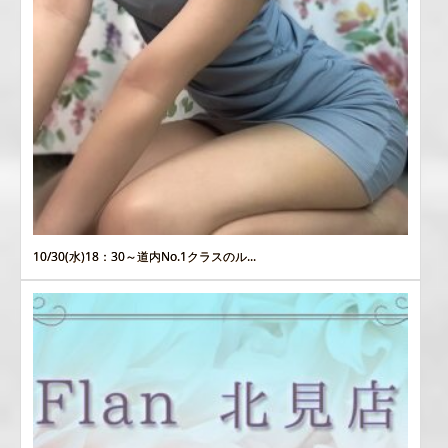
10/30(水)18：30～道内No.1クラスのル...