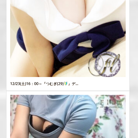
12/23(土)16：00～『つむぎ(29)
』デ...