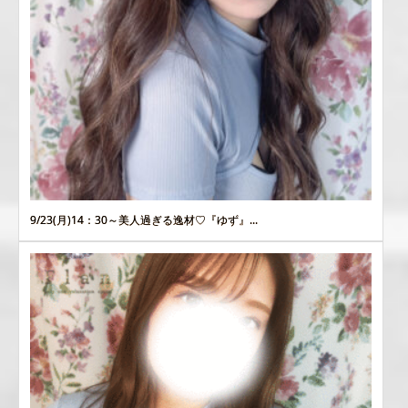
9/23(月)14：30～美人過ぎる逸材♡『ゆず』...