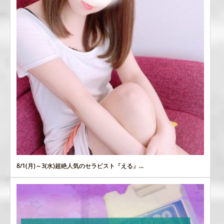
8/1(月)～3(水)超絶人気のセラピスト『える』...