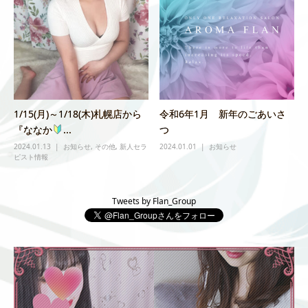
1/15(月)～1/18(木)札幌店から
令和6年1月 新年のごあいさ
『ななか
...
つ
2024.01.13
お知らせ
,
その他
,
新人セラ
2024.01.01
お知らせ
ピスト情報
Tweets by Flan_Group