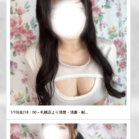
1/10(金)18：00～札幌店より清楚・清廉・献...